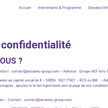
Accueil
Intervenants & Programme
Décideur RH
 confidentialité
OUS ?
ntact :
contact@arcaneo-group.com
– Adresse :
Groupe AEF Info 13
aneo
au capital social de € – SIREN :
502177421
– RCS ou RM : – Adr
nsignes : ajoutez ici le lien hypertexte vers la page de vos conditio
eo
– Contact :
contact@arcaneo-group.com
.