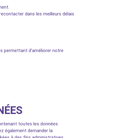
ment.
econtacter dans les meilleurs délais
ous permettant d’améliorer notre
NÉES
contenant toutes les données
vez également demander la
ées à des fins administratives,